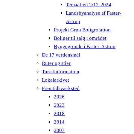
Temaaften 2/12-2024
Landsbyanalyse af Faster-
Astrup
Projekt Grøn Boligrotation
Boliger til salg i området
Byggegrunde i Faster-Astrup
De 17 verdensmål
Ruter og stier
Turistinformation
Lokalarkivet
Fremtidsværksted
2026
2023
2018
2014
2007