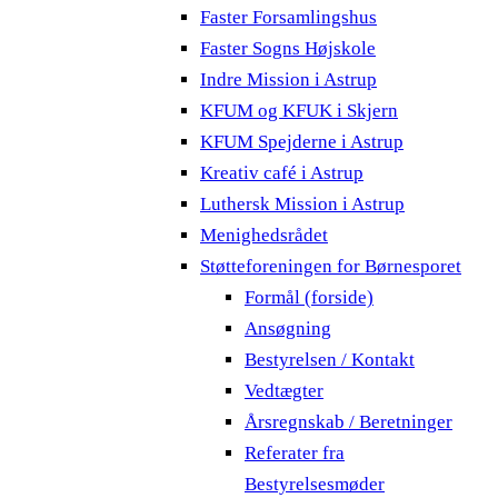
Faster Forsamlingshus
Faster Sogns Højskole
Indre Mission i Astrup
KFUM og KFUK i Skjern
KFUM Spejderne i Astrup
Kreativ café i Astrup
Luthersk Mission i Astrup
Menighedsrådet
Støtteforeningen for Børnesporet
Formål (forside)
Ansøgning
Bestyrelsen / Kontakt
Vedtægter
Årsregnskab / Beretninger
Referater fra
Bestyrelsesmøder