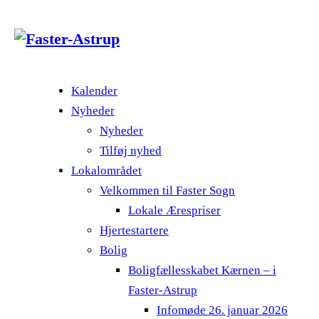
Kalender
Nyheder
Nyheder
Tilføj nyhed
Lokalområdet
Velkommen til Faster Sogn
Lokale Ærespriser
Hjertestartere
Bolig
Boligfællesskabet Kærnen – i
Faster-Astrup
Infomøde 26. januar 2026