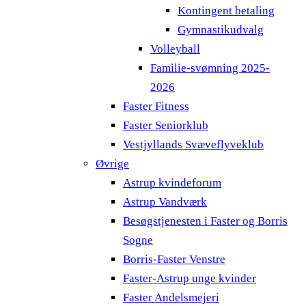
Kontingent betaling
Gymnastikudvalg
Volleyball
Familie-svømning 2025-
2026
Faster Fitness
Faster Seniorklub
Vestjyllands Svæveflyveklub
Øvrige
Astrup kvindeforum
Astrup Vandværk
Besøgstjenesten i Faster og Borris
Sogne
Borris-Faster Venstre
Faster-Astrup unge kvinder
Faster Andelsmejeri