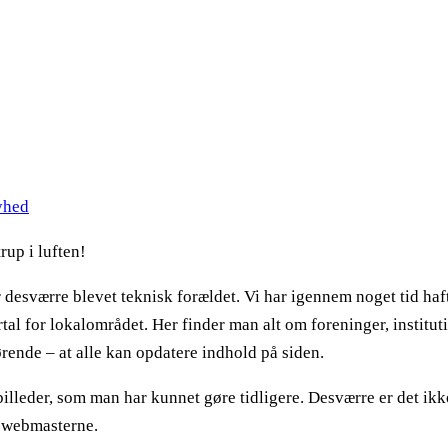
yhed
up i luften!
 desværre blevet teknisk forældet. Vi har igennem noget tid haft
l for lokalområdet. Her finder man alt om foreninger, instituti
ørende – at alle kan opdatere indhold på siden.
leder, som man har kunnet gøre tidligere. Desværre er det ikke 
af webmasterne.