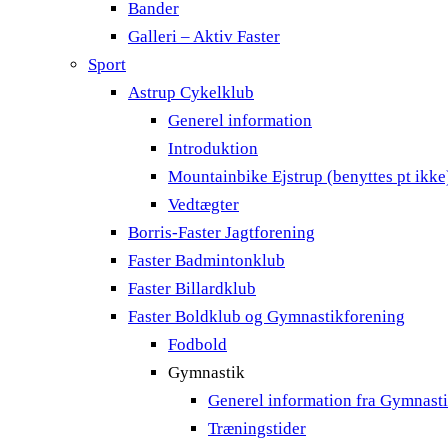
Bander
Galleri – Aktiv Faster
Sport
Astrup Cykelklub
Generel information
Introduktion
Mountainbike Ejstrup (benyttes pt ikke
Vedtægter
Borris-Faster Jagtforening
Faster Badmintonklub
Faster Billardklub
Faster Boldklub og Gymnastikforening
Fodbold
Gymnastik
Generel information fra Gymnast
Træningstider